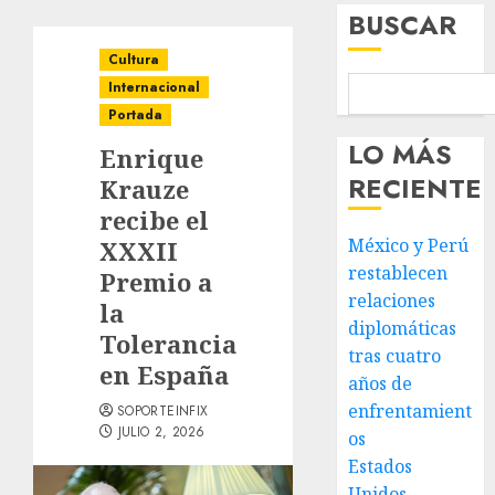
BUSCAR
Cultura
Internacional
Portada
LO MÁS
Enrique
RECIENTE
Krauze
recibe el
México y Perú
XXXII
restablecen
Premio a
relaciones
la
diplomáticas
Tolerancia
tras cuatro
en España
años de
enfrentamient
SOPORTEINFIX
JULIO 2, 2026
os
Estados
Unidos