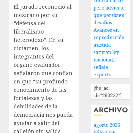
contra narco
El jurado reconoció al
pero advierte
mexicano por su
que persisten
desafíos
“defensa del
Avances en
liberalismo
reproducción
heterodoxo”. En su
asistida
dictamen, los
saturan ley
integrantes del
nacional,
órgano evaluador
señala
señalaron que confían
experto
en que “su profundo
[the_ad
conocimiento de las
id="283222"]
fortalezas y las
debilidades de la
ARCHIVO
democracia nos pueda
ayudar a salir del
agosto 2026
callejón sin salida
julio 2026