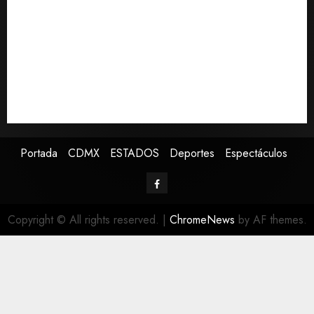
aguacate desde México
Declaran accidental la muerte de Brandon Clarke
por consumo de heroína y cocaína
EE. UU. reconoce apoyo de Sheinbaum contra narco
pero advierte que persisten desafíos
Avances en reproducción asistida saturan ley
nacional, señala experto
Portada
CDMX
ESTADOS
Deportes
Espectáculos
Copyright © All rights reserved.
|
ChromeNews
by AF themes.