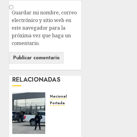
Guardar mi nombre, correo
electrónico y sitio web en
este navegador para la
próxima vez que haga un
comentario.
RELACIONADAS
Nacional
Portada
Detienen
al
exgobernador
de