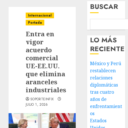
BUSCAR
Internacional
Portada
Entra en
LO MÁS
vigor
RECIENTE
acuerdo
comercial
México y Perú
UE-EE.UU.
restablecen
que elimina
relaciones
aranceles
diplomáticas
industriales
tras cuatro
años de
SOPORTEINFIX
JULIO 1, 2026
enfrentamient
os
Estados
Unidos