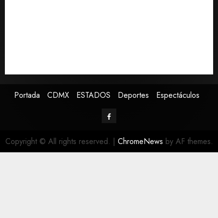
Declaran accidental la muerte de Brandon Clarke
por consumo de heroína y cocaína
EE. UU. reconoce apoyo de Sheinbaum contra narco
pero advierte que persisten desafíos
Avances en reproducción asistida saturan ley
nacional, señala experto
Portada
CDMX
ESTADOS
Deportes
Espectáculos
Copyright © All rights reserved.
|
ChromeNews
by AF themes.