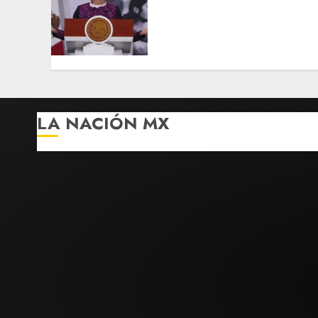
invitación al papa León
XIV tras reunirse con
secretario de Estado del
Vaticano
AGOSTO 5, 2026
0
LA NACIÓN MX