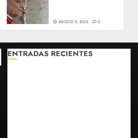
del papa León XIV a
Uruguay, Argentina y Perú
en noviembre de 2026
AGOSTO 5, 2026
0
ENTRADAS RECIENTES
Rescatan en Colombia a hipopótamo bebé
desnutrido, descendiente de la colonia de Pablo
Escobar
‘Spider-Man: Brand New Day’ y ‘The Odyssey’
generan más de 400 millones de dólares en un fin
de semana histórico en EE. UU.
Anuncia Sheinbaum Jornada Nacional de
Reforestación con meta de 6.6 millones de plantas
Estudio global indica que el 79% de los cambios en