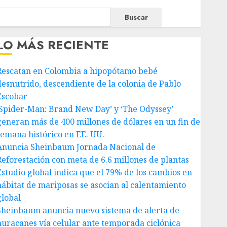
Buscar
LO MÁS RECIENTE
Rescatan en Colombia a hipopótamo bebé
desnutrido, descendiente de la colonia de Pablo
Escobar
‘Spider-Man: Brand New Day’ y ‘The Odyssey’
generan más de 400 millones de dólares en un fin de
semana histórico en EE. UU.
Anuncia Sheinbaum Jornada Nacional de
Reforestación con meta de 6.6 millones de plantas
Estudio global indica que el 79% de los cambios en
hábitat de mariposas se asocian al calentamiento
global
Sheinbaum anuncia nuevo sistema de alerta de
huracanes vía celular ante temporada ciclónica