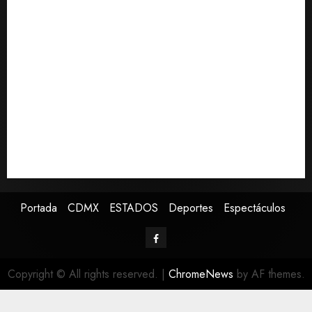
Reflexionan sobre el derecho a la ciudad y la
resistencia desde el barrio
Se registran 43 mil 619 aspirantes para el examen de
ingreso a la UNAM
Sheinbaum decreta que la Jornada de Reforestación
sea cada segundo domingo de agosto
Jardín Hidalgo de Coyoacán atrae mariposas y aves
tras convertirse en espacio polinizador
Despliega SSC a 467 policías para la final de la
Concacaf Sub-20 en el Estadio Banorte
Portada
CDMX
ESTADOS
Deportes
Espectáculos
Copyright © All rights reserved.
|
ChromeNews
by AF themes.