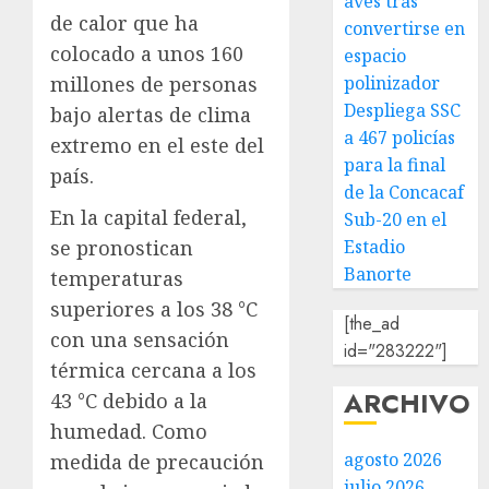
aves tras
de calor que ha
convertirse en
colocado a unos 160
espacio
polinizador
millones de personas
Despliega SSC
bajo alertas de clima
a 467 policías
extremo en el este del
para la final
país.
de la Concacaf
En la capital federal,
Sub-20 en el
Estadio
se pronostican
Banorte
temperaturas
superiores a los 38 °C
[the_ad
con una sensación
id="283222"]
térmica cercana a los
ARCHIVO
43 °C debido a la
humedad. Como
agosto 2026
medida de precaución
julio 2026