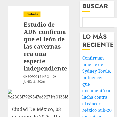
BUSCAR
Portada
Estudio de
ADN confirma
LO MÁS
que el león de
RECIENTE
las cavernas
era una
Confirman
especie
muerte de
independiente
Sydney Towle,
SOPORTEINFIX
influencer
JUNIO 3, 2026
que
documentó su
lucha contra
el cáncer
Ciudad De México, 03
México Sub-20
de junio de 2026.- Un
derrota a