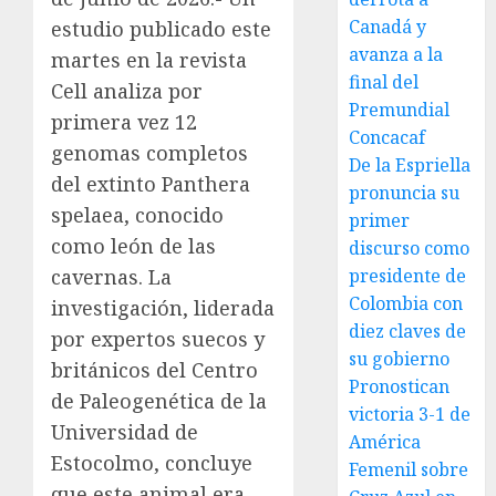
Canadá y
estudio publicado este
avanza a la
martes en la revista
final del
Cell analiza por
Premundial
primera vez 12
Concacaf
genomas completos
De la Espriella
del extinto Panthera
pronuncia su
spelaea, conocido
primer
como león de las
discurso como
cavernas. La
presidente de
Colombia con
investigación, liderada
diez claves de
por expertos suecos y
su gobierno
británicos del Centro
Pronostican
de Paleogenética de la
victoria 3-1 de
Universidad de
América
Estocolmo, concluye
Femenil sobre
que este animal era