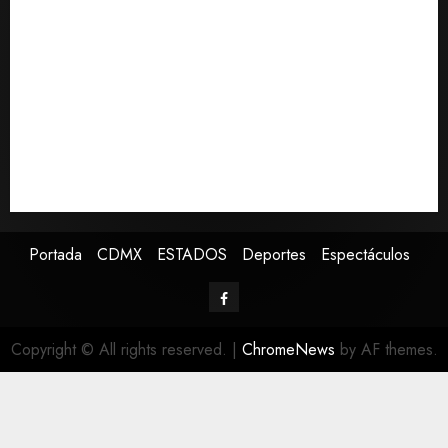
del Premundial Concacaf
De la Espriella pronuncia su primer discurso como
presidente de Colombia con diez claves de su
gobierno
Pronostican victoria 3-1 de América Femenil sobre
Cruz Azul en la Jornada 2
Defunciones en México bajan en 2025 a niveles
previos a la pandemia, según Inegi
Portada
CDMX
ESTADOS
Deportes
Espectáculos
Copyright © All rights reserved.
|
ChromeNews
by AF themes.