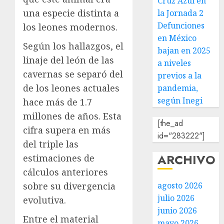
Cruz Azul en
una especie distinta a
la Jornada 2
Defunciones
los leones modernos.
en México
Según los hallazgos, el
bajan en 2025
linaje del león de las
a niveles
cavernas se separó del
previos a la
de los leones actuales
pandemia,
según Inegi
hace más de 1.7
millones de años. Esta
[the_ad
cifra supera en más
id="283222"]
del triple las
ARCHIVO
estimaciones de
cálculos anteriores
sobre su divergencia
agosto 2026
julio 2026
evolutiva.
junio 2026
Entre el material
mayo 2026