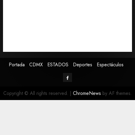
Brasil, Guinea Ecuatorial, Angola y EE.UU.
Ángela Buitrago señala que videos del caso
Ayotzinapa fueron ocultados por estrategia estatal
Colombia despide al gobierno de Gustavo Petro tras
cuatro años de promesas de cambio
Ssa investiga brote de salmonelosis vinculado a
chiles jalapeños de Nuevo León y Sinaloa
Portada
CDMX
ESTADOS
Deportes
Espectáculos
Copyright © All rights reserved.
|
ChromeNews
by AF themes.