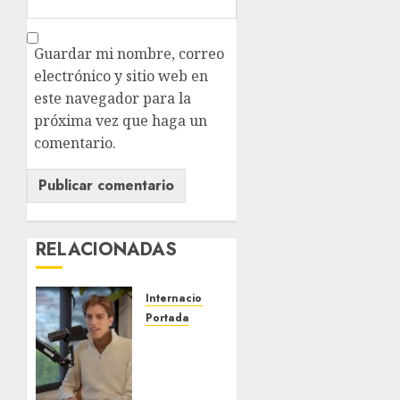
Guardar mi nombre, correo
electrónico y sitio web en
este navegador para la
próxima vez que haga un
comentario.
RELACIONADAS
Internacional
Portada
Desplome
de la IA
arrastra
a