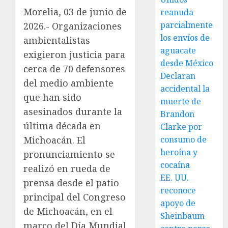
Morelia, 03 de junio de
reanuda
parcialmente
2026.- Organizaciones
los envíos de
ambientalistas
aguacate
exigieron justicia para
desde México
cerca de 70 defensores
Declaran
del medio ambiente
accidental la
que han sido
muerte de
asesinados durante la
Brandon
última década en
Clarke por
Michoacán. El
consumo de
heroína y
pronunciamiento se
cocaína
realizó en rueda de
EE. UU.
prensa desde el patio
reconoce
principal del Congreso
apoyo de
de Michoacán, en el
Sheinbaum
marco del Día Mundial