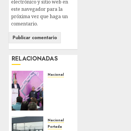
electrónico y sitio web en
este navegador para la
próxima vez que haga un
comentario.
RELACIONADAS
Nacional
Michoacán
intensifica
combate
a la
extorsión
en
zona
Nacional
aguacatera
Portada