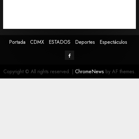
EE. UU. reconoce apoyo de Sheinbaum contra narco
pero advierte que persisten desafíos
Avances en reproducción asistida saturan ley
nacional, señala experto
Portada
CDMX
ESTADOS
Deportes
Espectáculos
Copyright © All rights reserved.
|
ChromeNews
by AF themes.