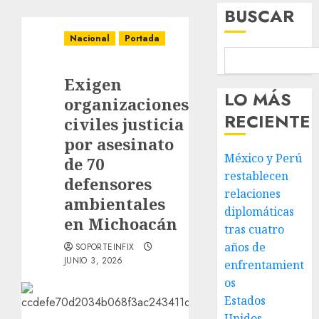
BUSCAR
Nacional
Portada
Exigen
LO MÁS
organizaciones
RECIENTE
civiles justicia
por asesinato
México y Perú
de 70
restablecen
defensores
relaciones
ambientales
diplomáticas
en Michoacán
tras cuatro
años de
SOPORTEINFIX
JUNIO 3, 2026
enfrentamient
os
Estados
Unidos