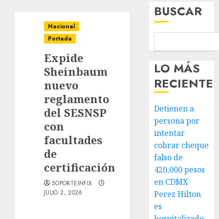
BUSCAR
Nacional
Portada
Expide
LO MÁS
Sheinbaum
RECIENTE
nuevo
reglamento
Detienen a
del SESNSP
persona por
con
intentar
facultades
cobrar cheque
de
falso de
certificación
420,000 pesos
en CDMX
SOPORTEINFIX
JULIO 2, 2026
Perez Hilton
es
hospitalizado