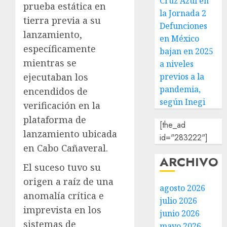
Cruz Azul en
prueba estática en
la Jornada 2
tierra previa a su
Defunciones
lanzamiento,
en México
específicamente
bajan en 2025
mientras se
a niveles
previos a la
ejecutaban los
pandemia,
encendidos de
según Inegi
verificación en la
plataforma de
[the_ad
lanzamiento ubicada
id="283222"]
en Cabo Cañaveral.
ARCHIVO
El suceso tuvo su
origen a raíz de una
agosto 2026
anomalía crítica e
julio 2026
imprevista en los
junio 2026
sistemas de
mayo 2026