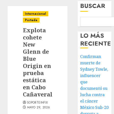
BUSCAR
Internacional
Portada
Explota
LO MÁS
cohete
RECIENTE
New
Glenn de
Confirman
Blue
muerte de
Origin en
Sydney Towle,
prueba
influencer
estática
que
en Cabo
documentó su
Cañaveral
lucha contra
el cáncer
SOPORTEINFIX
México Sub-20
MAYO 29, 2026
derrota a