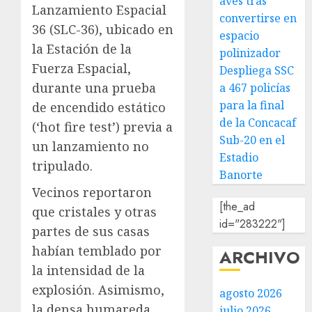
aves tras
Lanzamiento Espacial
convertirse en
36 (SLC-36), ubicado en
espacio
la Estación de la
polinizador
Fuerza Espacial,
Despliega SSC
durante una prueba
a 467 policías
para la final
de encendido estático
de la Concacaf
(‘hot fire test’) previa a
Sub-20 en el
un lanzamiento no
Estadio
tripulado.
Banorte
Vecinos reportaron
[the_ad
que cristales y otras
id="283222"]
partes de sus casas
habían temblado por
ARCHIVO
la intensidad de la
explosión. Asimismo,
agosto 2026
la densa humareda
julio 2026