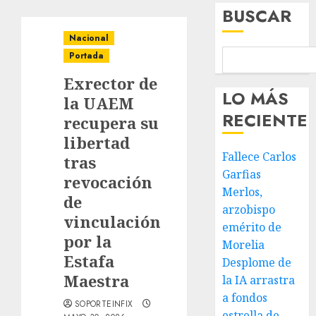
BUSCAR
Nacional
Portada
Exrector de
LO MÁS
la UAEM
RECIENTE
recupera su
libertad
Fallece Carlos
tras
Garfias
revocación
Merlos,
de
arzobispo
vinculación
emérito de
por la
Morelia
Estafa
Desplome de
Maestra
la IA arrastra
a fondos
SOPORTEINFIX
estrella de