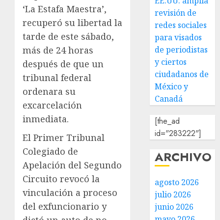
EE.UU. amplía
‘La Estafa Maestra’,
revisión de
recuperó su libertad la
redes sociales
tarde de este sábado,
para visados
más de 24 horas
de periodistas
y ciertos
después de que un
ciudadanos de
tribunal federal
México y
ordenara su
Canadá
excarcelación
inmediata.
[the_ad
id="283222"]
El Primer Tribunal
Colegiado de
ARCHIVO
Apelación del Segundo
Circuito revocó la
agosto 2026
vinculación a proceso
julio 2026
del exfuncionario y
junio 2026
mayo 2026
dictó un auto de no