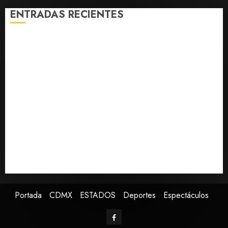
0
ENTRADAS RECIENTES
Fallece Carlos Garfias Merlos, arzobispo emérito de
Morelia
Desplome de la IA arrastra a fondos estrella de Wall
Street
Lotería Nacional emite billete por centenario de la
Asociación de Scouts en México
Estudio en Science vincula el consumo de fruta con la
evolución del cerebro humano
EE.UU. amplía revisión de redes sociales para visados
de periodistas y ciertos ciudadanos de México y
Canadá
Portada
CDMX
ESTADOS
Deportes
Espectáculos