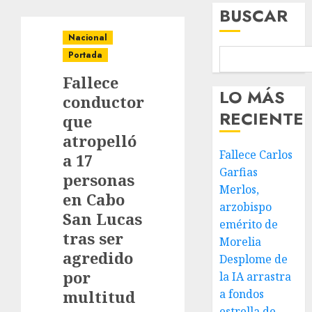
BUSCAR
Nacional
Portada
Fallece
LO MÁS
conductor
RECIENTE
que
atropelló
Fallece Carlos
a 17
Garfias
personas
Merlos,
en Cabo
arzobispo
San Lucas
emérito de
tras ser
Morelia
agredido
Desplome de
por
la IA arrastra
multitud
a fondos
estrella de