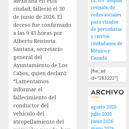
EE.UU. amplía
Mexicana en esta
revisión de
ciudad, falleció el 30
redes sociales
de junio de 2026. El
para visados
deceso fue confirmado
de periodistas
a las 9:43 horas por
y ciertos
Alberto Rentería
ciudadanos de
Santana, secretario
México y
general del
Canadá
Ayuntamiento de Los
[the_ad
Cabos, quien declaró:
id="283222"]
“Lamentamos
informar el
ARCHIVO
fallecimiento del
conductor del
agosto 2026
vehículo del
julio 2026
junio 2026
atropellamiento del
mayo 2026