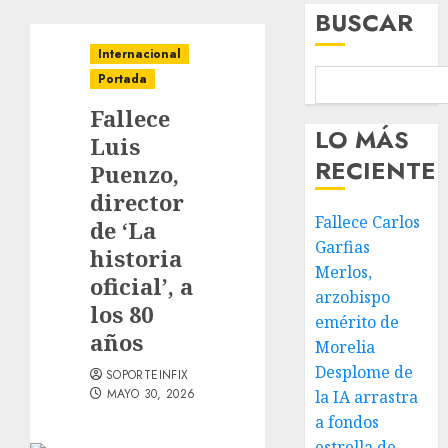
BUSCAR
Internacional
Portada
Fallece
LO MÁS
Luis
RECIENTE
Puenzo,
director
Fallece Carlos
de ‘La
Garfias
historia
Merlos,
oficial’, a
arzobispo
los 80
emérito de
años
Morelia
Desplome de
SOPORTEINFIX
MAYO 30, 2026
la IA arrastra
a fondos
estrella de