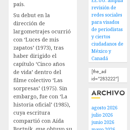
EE.UU. amplía
país.
revisión de
Su debut en la
redes sociales
para visados
dirección de
de periodistas
largometrajes ocurrió
y ciertos
con ‘Luces de mis
ciudadanos de
zapatos’ (1973), tras
México y
haber dirigido el
Canadá
capítulo ‘Cinco años
[the_ad
de vida’ dentro del
id="283222"]
filme colectivo ‘Las
sorpresas’ (1975). Sin
ARCHIVO
embargo, fue con ‘La
historia oficial’ (1985),
agosto 2026
cuya escritura
julio 2026
compartió con Aída
junio 2026
Bortnik, que obtuvo su
mayo 2026