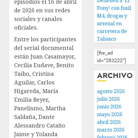
Detienen a ‘El
episodios el 16 de abril
Pony’ con fusil
de 2026 en sus redes
M4, drogas y
sociales y canales
arsenal en
oficiales.
carretera de
Entre los participantes
Tabasco
del serial documental
[the_ad
están Juan Casamayor,
id="283222"]
Cecilia Eudave, Benito
Taibo, Cristina
ARCHIVO
Aguilar, Carlos
Higareda, María
agosto 2026
julio 2026
Emilia Beyer,
junio 2026
Panelismo, Martha
mayo 2026
Saldaña, Dante
abril 2026
Alessandro Cataño
marzo 2026
Jaime y Yolanda
febrero 2026