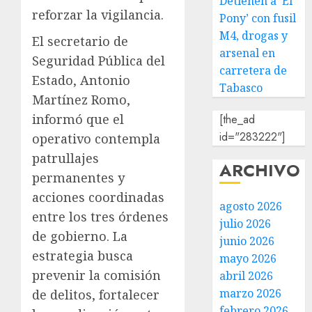
Detienen a ‘El
reforzar la vigilancia.
Pony’ con fusil
M4, drogas y
El secretario de
arsenal en
Seguridad Pública del
carretera de
Estado, Antonio
Tabasco
Martínez Romo,
informó que el
[the_ad
id="283222"]
operativo contempla
patrullajes
ARCHIVO
permanentes y
acciones coordinadas
agosto 2026
entre los tres órdenes
julio 2026
de gobierno. La
junio 2026
estrategia busca
mayo 2026
prevenir la comisión
abril 2026
marzo 2026
de delitos, fortalecer
febrero 2026