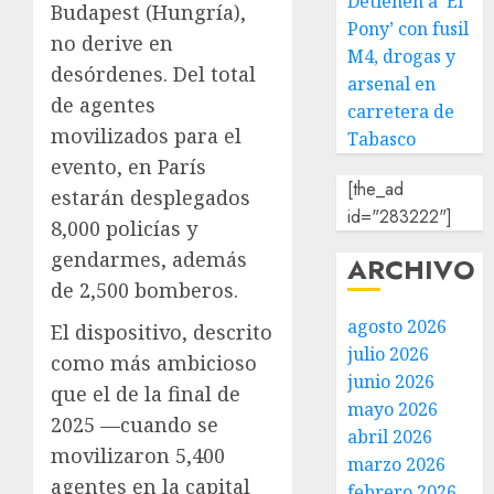
Detienen a ‘El
Budapest (Hungría),
Pony’ con fusil
no derive en
M4, drogas y
desórdenes. Del total
arsenal en
de agentes
carretera de
movilizados para el
Tabasco
evento, en París
[the_ad
estarán desplegados
id="283222"]
8,000 policías y
gendarmes, además
ARCHIVO
de 2,500 bomberos.
agosto 2026
El dispositivo, descrito
julio 2026
como más ambicioso
junio 2026
que el de la final de
mayo 2026
2025 —cuando se
abril 2026
movilizaron 5,400
marzo 2026
agentes en la capital
febrero 2026