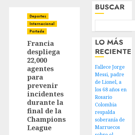
BUSCAR
Deportes
Internacional
Portada
LO MÁS
Francia
RECIENTE
despliega
22,000
Fallece Jorge
agentes
Messi, padre
para
de Lionel, a
prevenir
los 68 años en
incidentes
Rosario
durante la
Colombia
final de la
respalda
Champions
soberanía de
League
Marruecos
sobre el