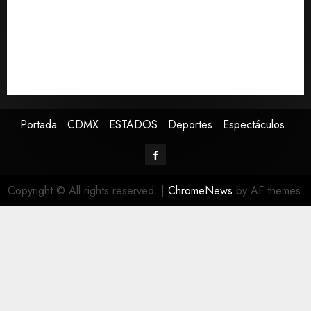
Infonavit: “No desfalca al instituto”
Melanie Martinez se presenta en el Palacio de los
Deportes con su tour ‘Hades: The Sacrifice’
Detienen a ‘El Pony’ con fusil M4, drogas y arsenal en
carretera de Tabasco
Portada
CDMX
ESTADOS
Deportes
Espectáculos
Copyright © All rights reserved.
|
ChromeNews
by AF themes.