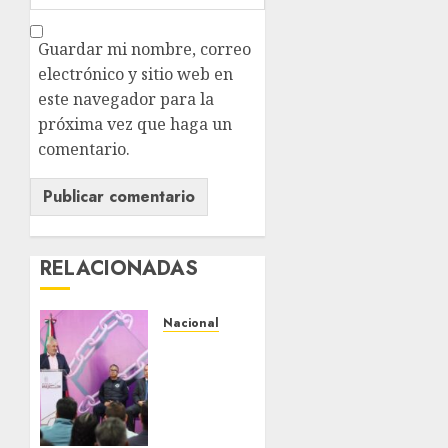
Guardar mi nombre, correo
electrónico y sitio web en
este navegador para la
próxima vez que haga un
comentario.
RELACIONADAS
Nacional
Michoacán
intensifica
combate
a la
extorsión