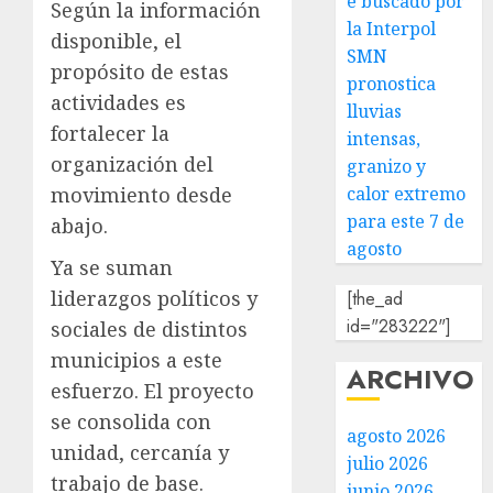
e buscado por
Según la información
la Interpol
disponible, el
SMN
propósito de estas
pronostica
actividades es
lluvias
fortalecer la
intensas,
organización del
granizo y
movimiento desde
calor extremo
para este 7 de
abajo.
agosto
Ya se suman
liderazgos políticos y
[the_ad
id="283222"]
sociales de distintos
municipios a este
ARCHIVO
esfuerzo. El proyecto
se consolida con
agosto 2026
unidad, cercanía y
julio 2026
trabajo de base.
junio 2026