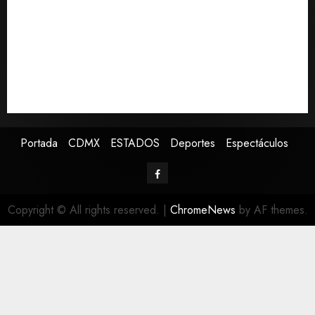
Christopher Landau desmiente artículo de Foreign
Policy sobre visita a Islas Salomón
Capturan en Zapopan a prófugo estadounidense
buscado por la Interpol
SMN pronostica lluvias intensas, granizo y calor
extremo para este 7 de agosto
Portada
CDMX
ESTADOS
Deportes
Espectáculos
Copyright © All rights reserved.
|
ChromeNews
by AF themes.