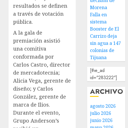
decisión de
resultados se definen
Morena
a través de votación
Falla en
pública.
sistema
Booster de El
A la gala de
Carrizo deja
premiación asistió
sin agua a 147
una comitiva
colonias de
conformada por
Tijuana
Carlos Castro, director
[the_ad
de mercadotecnia;
id="283222"]
Alicia Vega, gerente de
diseño; y Carlos
ARCHIVO
González, gerente de
marca de Ilios.
agosto 2026
Durante el evento,
julio 2026
Grupo Anderson’s
junio 2026
mayo 2026