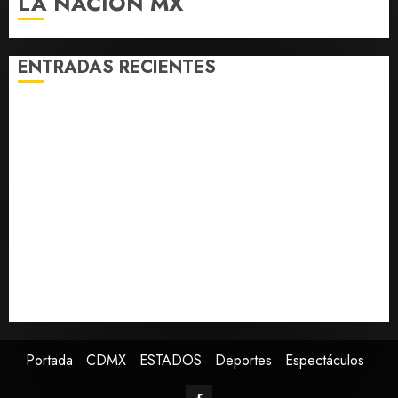
LA NACIÓN MX
ENTRADAS RECIENTES
Detienen a persona por intentar cobrar cheque falso
de 420,000 pesos en CDMX
Perez Hilton es hospitalizado tras autolesionarse en
vivo por TikTok en Miami
Sectores obrero y empresarial de Guanajuato
solicitan nuevo hospital del IMSS
Ramírez Marín aspira a la presidencia del Senado
pero respeta decisión de Morena
Falla en sistema Booster de El Carrizo deja sin agua a
147 colonias de Tijuana
Portada
CDMX
ESTADOS
Deportes
Espectáculos