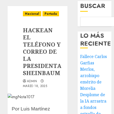
BUSCAR
Nacional
Portada
HACKEAN
LO MÁS
EL
RECIENTE
TELÉFONO Y
CORREO DE
Fallece Carlos
LA
Garfias
PRESIDENTA
Merlos,
SHEINBAUM
arzobispo
ADMIN
emérito de
MARZO 18, 2025
Morelia
Desplome de
la IA arrastra
a fondos
Por Luis Martínez
estrella de