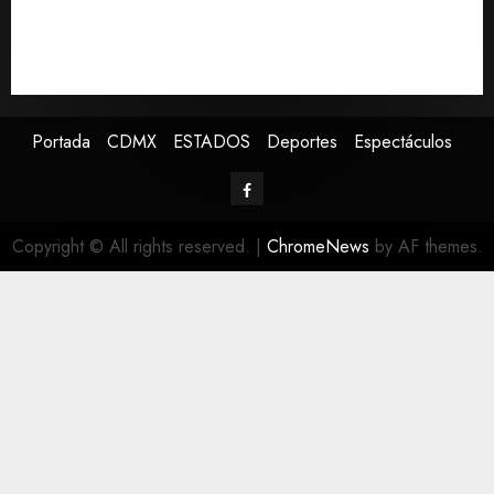
cuatro años de promesas de cambio
Ssa investiga brote de salmonelosis vinculado a
chiles jalapeños de Nuevo León y Sinaloa
Portada
CDMX
ESTADOS
Deportes
Espectáculos
Copyright © All rights reserved.
|
ChromeNews
by AF themes.