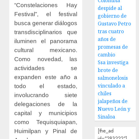
Colombia
“Constelaciones Hay
despide al
Festival”, el festival
gobierno de
busca generar diálogos
Gustavo Petro
tras cuatro
transdisciplinarios que
años de
iluminen el panorama
promesas de
cultural mexicano.
cambio
Como novedad, las
Ssa investiga
actividades se
brote de
expanden este año a
salmonelosis
vinculado a
todo el estado,
chiles
involucrando siete
jalapeños de
delegaciones de la
Nuevo León y
capital y municipios
Sinaloa
como Tequisquiapan,
[the_ad
Huimilpan y Pinal de
id="283222"]