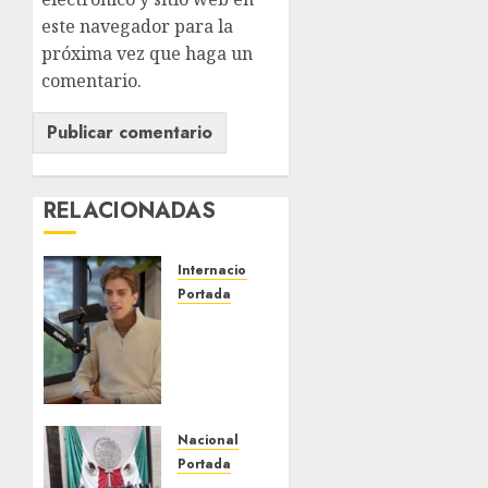
este navegador para la
próxima vez que haga un
comentario.
RELACIONADAS
Internacional
Portada
Desplome
de la IA
arrastra
a
fondos
estrella
Nacional
de Wall
Portada