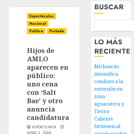
BUSCAR
Espectáculos
Nacional
Política
Portada
LO MÁS
Hijos de
RECIENTE
AMLO
aparecen en
Michoacán
intensifica
público:
combate a la
uno cena
extorsión en
con ‘Salt
zona
Bae’ y otro
aguacatera y
anuncia
Tierra
candidatura
Caliente
Detienen al
SOPORTEINFIX
JUNIO 3, 2026
exgobernador