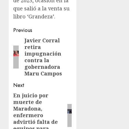
de 2025, ocasión en la
que salió a la venta su
libro ‘Grandeza’.
Previous
Javier Corral
retira
impugnación
contra la
gobernadora
Maru Campos
Next
En juicio por
muerte de
Maradona,
enfermero
advirtió falta de
equipos para