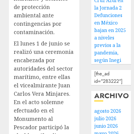
Cruz Azul en
de protección
la Jornada 2
ambiental ante
Defunciones
en México
contingencias por
bajan en 2025
contaminación.
a niveles
El lunes 1 de junio se
previos a la
realizó una ceremonia
pandemia,
encabezada por
según Inegi
autoridades del sector
[the_ad
marítimo, entre ellas
id="283222"]
el vicealmirante Juan
Carlos Vera Minjares.
ARCHIVO
En el acto solemne
efectuado en el
agosto 2026
Monumento al
julio 2026
junio 2026
Pescador participó la
mayo 2026