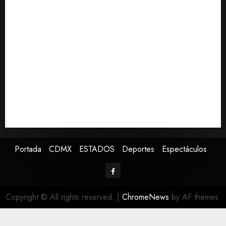
documentó su lucha contra el cáncer
0
México Sub-20 derrota a Canadá y avanza a la final
del Premundial Concacaf
De la Espriella pronuncia su primer discurso como
presidente de Colombia con diez claves de su
gobierno
Pronostican victoria 3-1 de América Femenil sobre
Cruz Azul en la Jornada 2
Defunciones en México bajan en 2025 a niveles
previos a la pandemia, según Inegi
Portada
CDMX
ESTADOS
Deportes
Espectáculos
Copyright © All rights reserved.
|
ChromeNews
by AF themes.