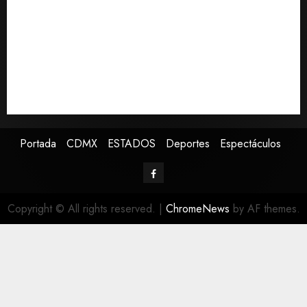
Lotería Nacional emite billete por centenario de la
Asociación de Scouts en México
Estudio en Science vincula el consumo de fruta con la
evolución del cerebro humano
EE.UU. amplía revisión de redes sociales para visados
de periodistas y ciertos ciudadanos de México y
Canadá
Portada
CDMX
ESTADOS
Deportes
Espectáculos
Copyright © All rights reserved.
|
ChromeNews
by AF themes.