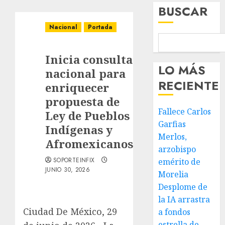
BUSCAR
Nacional
Portada
Inicia consulta
LO MÁS
nacional para
RECIENTE
enriquecer
propuesta de
Fallece Carlos
Ley de Pueblos
Garfias
Indígenas y
Merlos,
Afromexicanos
arzobispo
SOPORTEINFIX
emérito de
JUNIO 30, 2026
Morelia
Desplome de
la IA arrastra
Ciudad De México, 29
a fondos
estrella de