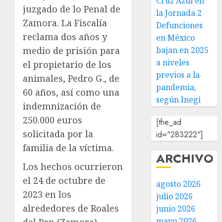
Cruz Azul en
juzgado de lo Penal de
la Jornada 2
Zamora. La Fiscalía
Defunciones
reclama dos años y
en México
medio de prisión para
bajan en 2025
a niveles
el propietario de los
previos a la
animales, Pedro G., de
pandemia,
60 años, así como una
según Inegi
indemnización de
250.000 euros
[the_ad
solicitada por la
id="283222"]
familia de la víctima.
ARCHIVO
Los hechos ocurrieron
el 24 de octubre de
agosto 2026
2023 en los
julio 2026
alrededores de Roales
junio 2026
mayo 2026
del Pan (Zamora),