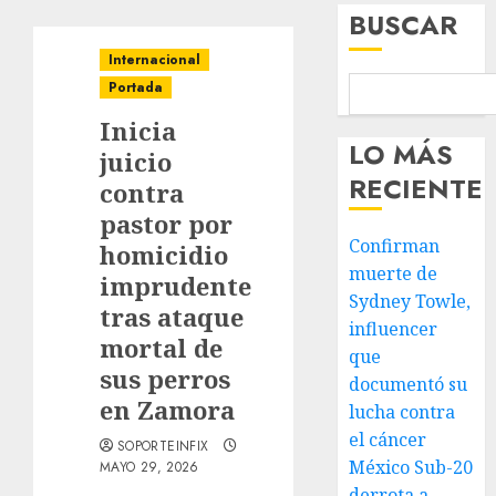
BUSCAR
Internacional
Portada
Inicia
LO MÁS
juicio
RECIENTE
contra
pastor por
Confirman
homicidio
muerte de
imprudente
Sydney Towle,
tras ataque
influencer
mortal de
que
sus perros
documentó su
en Zamora
lucha contra
el cáncer
SOPORTEINFIX
México Sub-20
MAYO 29, 2026
derrota a