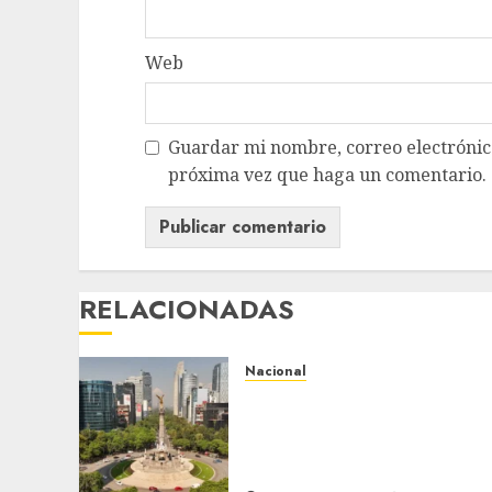
Web
Guardar mi nombre, correo electrónico
próxima vez que haga un comentario.
RELACIONADAS
Nacional
Detienen a persona por
intentar cobrar cheque
falso de 420,000 pesos en
CDMX