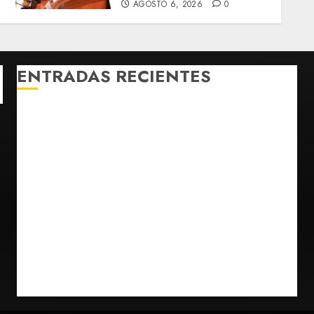
AGOSTO 6, 2026
0
ENTRADAS RECIENTES
SCJN avala obligación patronal de dar casa y
comida a jornaleros agrícolas
Turista muere ahogado en alberca de hotel en
Acapulco; familiares piden ayuda ante falta de
personal capacitado
Sin información disponible sobre el Aeropuerto
Internacional de la Ciudad de México
Toluca golea a Seattle Sounders en su inicio de la
Leagues Cup 2026
Presenta Clara Brugada estrategia contra despojo
de inmuebles con restituciones en 15 días