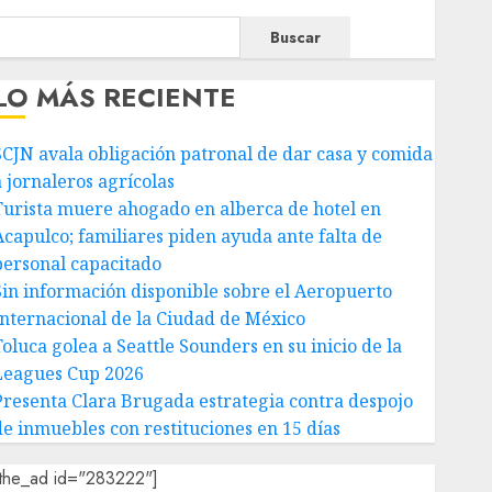
Buscar
LO MÁS RECIENTE
SCJN avala obligación patronal de dar casa y comida
a jornaleros agrícolas
Turista muere ahogado en alberca de hotel en
Acapulco; familiares piden ayuda ante falta de
personal capacitado
Sin información disponible sobre el Aeropuerto
Internacional de la Ciudad de México
Toluca golea a Seattle Sounders en su inicio de la
Leagues Cup 2026
Presenta Clara Brugada estrategia contra despojo
de inmuebles con restituciones en 15 días
[the_ad id="283222"]