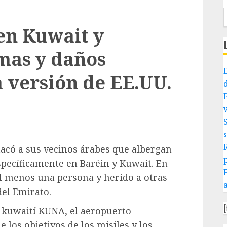
 en Kuwait y
imas y daños
a versión de EE.UU.
atacó a sus vecinos árabes que albergan
specíficamente en Baréin y Kuwait. En
l menos una persona y herido a otras
del Emirato.
s kuwaití KUNA, el aeropuerto
e los objetivos de los misiles y los