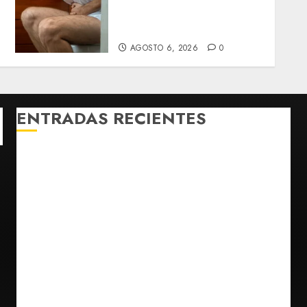
de ciclosporiasis y
descarta vínculo con brote
en EU
AGOSTO 6, 2026
0
ENTRADAS RECIENTES
Detienen a persona por intentar cobrar cheque
falso de 420,000 pesos en CDMX
Perez Hilton es hospitalizado tras autolesionarse en
vivo por TikTok en Miami
Sectores obrero y empresarial de Guanajuato
solicitan nuevo hospital del IMSS
Ramírez Marín aspira a la presidencia del Senado
pero respeta decisión de Morena
Falla en sistema Booster de El Carrizo deja sin agua