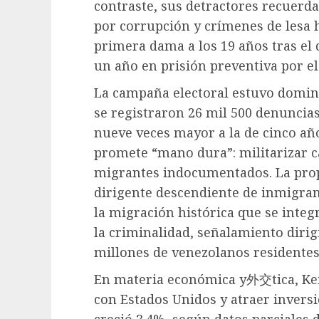
contraste, sus detractores recuerd
por corrupción y crímenes de lesa
primera dama a los 19 años tras el 
un año en prisión preventiva por el
La campaña electoral estuvo domin
se registraron 26 mil 500 denuncias
nueve veces mayor a la de cinco año
promete “mano dura”: militarizar cal
migrantes indocumentados. La prop
dirigente descendiente de inmigran
la migración histórica que se integr
la criminalidad, señalamiento dirigi
millones de venezolanos residentes
En materia económica y外交tica, Kei
con Estados Unidos y atraer invers
creció 3.4%, según datos parciales 