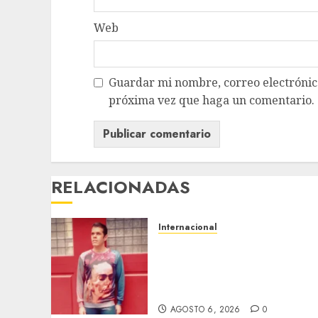
Web
Guardar mi nombre, correo electrónico
próxima vez que haga un comentario.
RELACIONADAS
Internacional
Perez Hilton es
hospitalizado tras
autolesionarse en vivo por
TikTok en Miami
AGOSTO 6, 2026
0