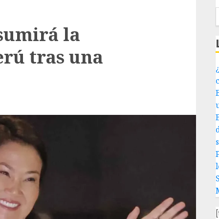
sumirá la
erú tras una
¿
P
l