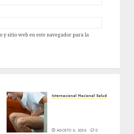
 y sitio web en este navegador para la
Internacional
Nacional
Salud
México confirma 33 casos
de ciclosporiasis y
descarta vínculo con brote
en EU
AGOSTO 6, 2026
0