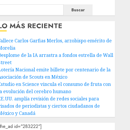
Buscar
LO MÁS RECIENTE
Fallece Carlos Garfias Merlos, arzobispo emérito de
Morelia
Desplome de la IA arrastra a fondos estrella de Wall
Street
Lotería Nacional emite billete por centenario de la
Asociación de Scouts en México
Estudio en Science vincula el consumo de fruta con
la evolución del cerebro humano
EE.UU. amplía revisión de redes sociales para
visados de periodistas y ciertos ciudadanos de
México y Canadá
[the_ad id="283222"]