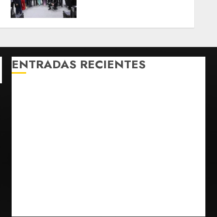
Monreal llama a cerrar
filas
AGOSTO 7, 2026
0
ENTRADAS RECIENTES
Fallece Carlos Garfias Merlos, arzobispo emérito de
Morelia
Desplome de la IA arrastra a fondos estrella de Wall
Street
Lotería Nacional emite billete por centenario de la
Asociación de Scouts en México
Estudio en Science vincula el consumo de fruta con
la evolución del cerebro humano
EE.UU. amplía revisión de redes sociales para
visados de periodistas y ciertos ciudadanos de
México y Canadá