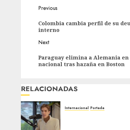
Previous
Colombia cambia perfil de su d
interno
Next
Paraguay elimina a Alemania en 
nacional tras hazaña en Boston
RELACIONADAS
Internacional
Portada
Desplome de la IA arrastra
a fondos estrella de Wall
Street