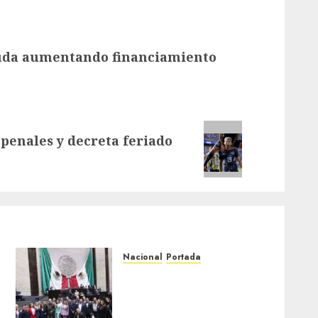
euda aumentando financiamiento
penales y decreta feriado
Nacional
Portada
PRI exige comparecencia
de secretarios por
suspensión de aguacate;