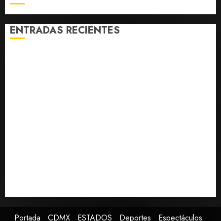
a crisis
migratoria
ENTRADAS RECIENTES
de
Ceuta
Alejandro Moreno critica la mañanera como
AGOSTO 8,
herramienta de control y señala incongruencia en
2026
0
regulación del derecho de réplica
CDMX lanza primer padrón de instaladores
certificados de gas y electricidad tras explosión en
Cuernavaca
Fallece Jorge Messi, padre y representante de Lionel
Messi
España impone controles fronterizos a viajeros de
Italia en respuesta a crisis migratoria de Ceuta
Confirman muerte de Sydney Towle, influencer que
documentó su lucha contra el cáncer
Portada
CDMX
ESTADOS
Deportes
Espectáculos