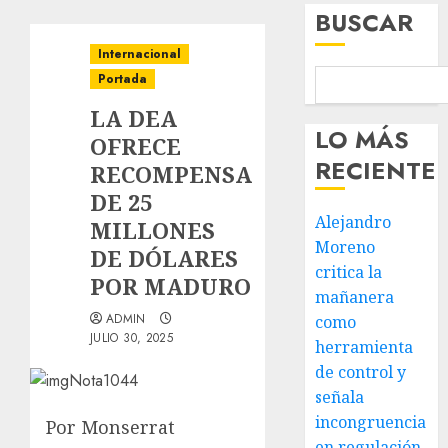
BUSCAR
Internacional
Portada
LA DEA
LO MÁS
OFRECE
RECIENTE
RECOMPENSA
DE 25
Alejandro
MILLONES
Moreno
DE DÓLARES
critica la
POR MADURO
mañanera
ADMIN
como
JULIO 30, 2025
herramienta
de control y
señala
incongruencia
Por Monserrat
en regulación