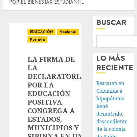
POR EL BIENESTAR ESTUDIANTIL
BUSCAR
EDUCACIÓN
Nacional
Portada
LO MÁS
LA FIRMA DE
RECIENTE
LA
DECLARATORIA
Rescatan en
POR LA
Colombia a
EDUCACIÓN
hipopótamo
POSITIVA
bebé
CONGREGA A
desnutrido,
ESTADOS,
descendiente
MUNICIPIOS Y
de la colonia
SIPINNA EN UN
de Pablo