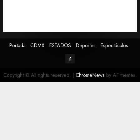
global
Sheinbaum anuncia nuevo sistema de alerta de
huracanes vía celular ante temporada ciclónica
intensa
Portada
CDMX
ESTADOS
Deportes
Espectáculos
Copyright © All rights reserved.
|
ChromeNews
by AF themes.