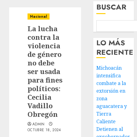
BUSCAR
Nacional
La lucha
contra la
LO MÁS
violencia
RECIENTE
de género
no debe
Michoacán
ser usada
intensifica
para fines
combate a la
políticos:
extorsión en
Cecilia
zona
Vadillo
aguacatera y
Obregón
Tierra
Caliente
ADMIN
Detienen al
OCTUBRE 18, 2024
exgobernador