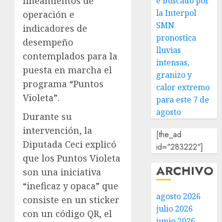
lineamientos de
e buscado por
la Interpol
operación e
SMN
indicadores de
pronostica
desempeño
lluvias
contemplados para la
intensas,
puesta en marcha el
granizo y
programa “Puntos
calor extremo
Violeta”.
para este 7 de
agosto
Durante su
intervención, la
[the_ad
Diputada Ceci explicó
id="283222"]
que los Puntos Violeta
ARCHIVO
son una iniciativa
“ineficaz y opaca” que
agosto 2026
consiste en un sticker
julio 2026
con un código QR, el
junio 2026