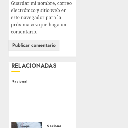
Guardar mi nombre, correo
electrónico y sitio web en
este navegador para la
próxima vez que haga un
comentario.
RELACIONADAS
Nacional
Alejandro Moreno critica
la mañanera como
herramienta de control y
señala incongruencia en
regulación del derecho
de réplica
Nacional
AGOSTO 8, 2026
0