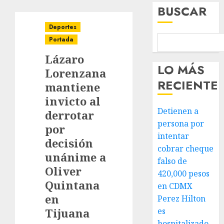
BUSCAR
Deportes
Portada
Lázaro
LO MÁS
Lorenzana
RECIENTE
mantiene
invicto al
Detienen a
derrotar
persona por
por
intentar
decisión
cobrar cheque
unánime a
falso de
Oliver
420,000 pesos
Quintana
en CDMX
en
Perez Hilton
Tijuana
es
hospitalizado