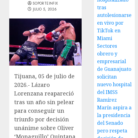
SOPORTEINFIX
tras
JULIO 5, 2026
autolesionarse
en vivo por
TikTok en
Miami
Sectores
obrero y
empresarial
de Guanajuato
Tijuana, 05 de julio de
solicitan
nuevo hospital
2026.- Lázaro
del IMSS
Lorenzana reapareció
Ramírez
tras un año sin pelear
Marín aspira a
para conseguir un
la presidencia
triunfo por decisión
del Senado
unánime sobre Oliver
pero respeta
‘Monaguillo’ Quintana