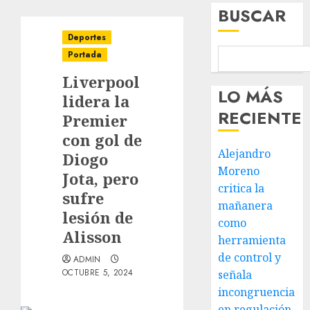
BUSCAR
Deportes
Portada
Liverpool
LO MÁS
lidera la
RECIENTE
Premier
con gol de
Alejandro
Diogo
Moreno
Jota, pero
critica la
sufre
mañanera
lesión de
como
Alisson
herramienta
de control y
ADMIN
OCTUBRE 5, 2024
señala
incongruencia
en regulación