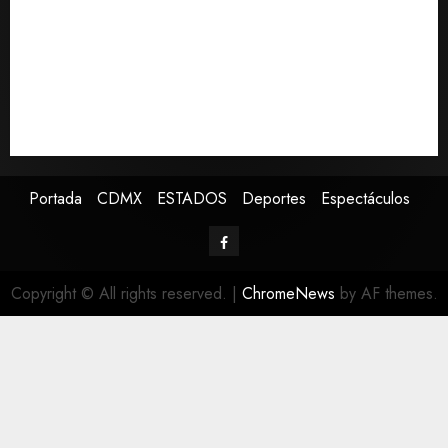
Fallece Jorge Messi, padre y representante de Lionel
Messi
España impone controles fronterizos a viajeros de
Italia en respuesta a crisis migratoria de Ceuta
Confirman muerte de Sydney Towle, influencer que
documentó su lucha contra el cáncer
Portada
CDMX
ESTADOS
Deportes
Espectáculos
Copyright © All rights reserved.
|
ChromeNews
by AF themes.