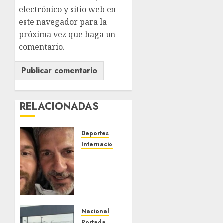
electrónico y sitio web en
este navegador para la
próxima vez que haga un
comentario.
RELACIONADAS
Deportes
Internacional
Fallece
Jorge
Messi,
padre y
representante
de
Nacional
Lionel
Portada