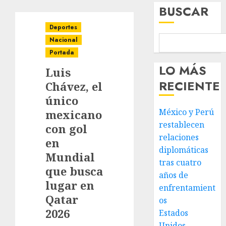
BUSCAR
Deportes
Nacional
Portada
LO MÁS
Luis
RECIENTE
Chávez, el
único
México y Perú
mexicano
restablecen
con gol
relaciones
en
diplomáticas
Mundial
tras cuatro
que busca
años de
lugar en
enfrentamient
Qatar
os
2026
Estados
Unidos