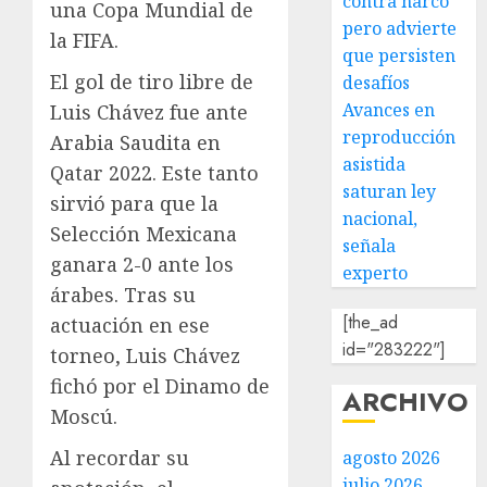
contra narco
una Copa Mundial de
pero advierte
la FIFA.
que persisten
El gol de tiro libre de
desafíos
Avances en
Luis Chávez fue ante
reproducción
Arabia Saudita en
asistida
Qatar 2022. Este tanto
saturan ley
sirvió para que la
nacional,
Selección Mexicana
señala
ganara 2-0 ante los
experto
árabes. Tras su
[the_ad
actuación en ese
id="283222"]
torneo, Luis Chávez
fichó por el Dinamo de
ARCHIVO
Moscú.
Al recordar su
agosto 2026
julio 2026