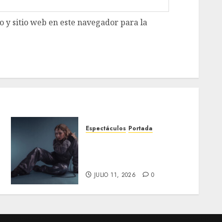
 y sitio web en este navegador para la
Espectáculos
Portada
Moyka estrena el sencillo
‘Moon’, compuesto en
Estocolmo
JULIO 11, 2026
0