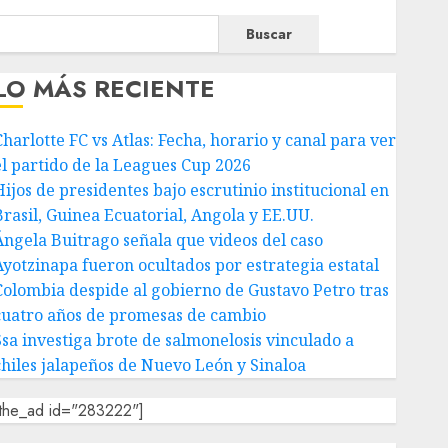
Buscar
LO MÁS RECIENTE
Charlotte FC vs Atlas: Fecha, horario y canal para ver
el partido de la Leagues Cup 2026
Hijos de presidentes bajo escrutinio institucional en
Brasil, Guinea Ecuatorial, Angola y EE.UU.
Ángela Buitrago señala que videos del caso
Ayotzinapa fueron ocultados por estrategia estatal
Colombia despide al gobierno de Gustavo Petro tras
cuatro años de promesas de cambio
Ssa investiga brote de salmonelosis vinculado a
chiles jalapeños de Nuevo León y Sinaloa
[the_ad id="283222"]