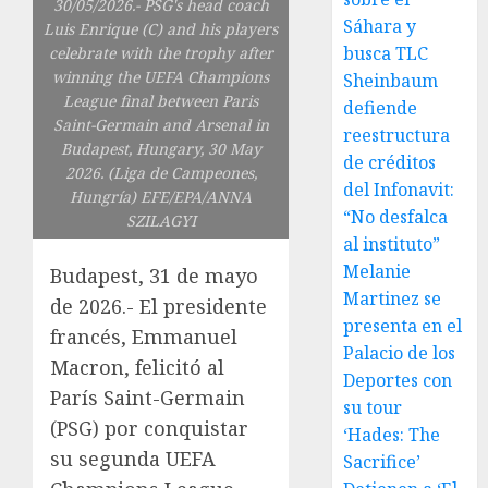
30/05/2026.- PSG's head coach
Sáhara y
Luis Enrique (C) and his players
busca TLC
celebrate with the trophy after
winning the UEFA Champions
Sheinbaum
League final between Paris
defiende
Saint-Germain and Arsenal in
reestructura
Budapest, Hungary, 30 May
de créditos
2026. (Liga de Campeones,
del Infonavit:
Hungría) EFE/EPA/ANNA
“No desfalca
SZILAGYI
al instituto”
Melanie
Budapest, 31 de mayo
Martinez se
de 2026.- El presidente
presenta en el
francés, Emmanuel
Palacio de los
Macron, felicitó al
Deportes con
París Saint-Germain
su tour
(PSG) por conquistar
‘Hades: The
su segunda UEFA
Sacrifice’