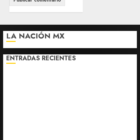
LA NACIÓN MX
ENTRADAS RECIENTES
Fallece Jorge Messi, padre de Lionel, a los 68 años en
Rosario
Colombia respalda soberanía de Marruecos sobre el
Sáhara y busca TLC
Sheinbaum defiende reestructura de créditos del
Infonavit: “No desfalca al instituto”
Melanie Martinez se presenta en el Palacio de los
Deportes con su tour ‘Hades: The Sacrifice’
Detienen a ‘El Pony’ con fusil M4, drogas y arsenal en