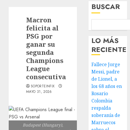
BUSCAR
Macron
felicita al
PSG por
LO MÁS
ganar su
RECIENTE
segunda
Champions
Fallece Jorge
League
Messi, padre
consecutiva
de Lionel, a
los 68 años en
SOPORTEINFIX
MAYO 31, 2026
Rosario
Colombia
respalda
soberanía de
Marruecos
Budapest (Hungary),
sobre el