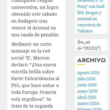
Champions League
Detienen a ‘El
Pony’ con fusil
consecutiva, un logro
M4, drogas y
obtenido este sábado
arsenal en
en Budapest tras
carretera de
vencer al Arsenal en
Tabasco
una tanda de penaltis.
[the_ad
Mediante un corto
id="283222"]
mensaje en la red
social ‘X’, Macron
ARCHIVO
declaró: “¡Una nueva
estrella brilla sobre
agosto 2026
París! Enhorabuena al
julio 2026
PSG, que hace soñar a
junio 2026
mayo 2026
toda Europa. Francia
abril 2026
está orgullosa”. Se
marzo 2026
trata de la segunda
febrero 2026