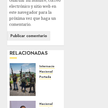
Guardar mi nombre, correo
electrónico y sitio web en
este navegador para la
próxima vez que haga un
comentario.
RELACIONADAS
Internacional
Nacional
Portada
EU
ofrece
más de
100
millones
Nacional