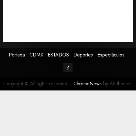
Sin información disponible sobre el Aeropuerto
Internacional de la Ciudad de México
Toluca golea a Seattle Sounders en su inicio de la
Leagues Cup 2026
Presenta Clara Brugada estrategia contra despojo de
inmuebles con restituciones en 15 días
Portada
CDMX
ESTADOS
Deportes
Espectáculos
Copyright © All rights reserved.
|
ChromeNews
by AF themes.