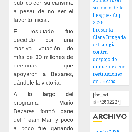
Sounders en
público con su carisma,
su inicio de la
a pesar de no ser el
Leagues Cup
favorito inicial.
2026
Presenta
El resultado fue
Clara Brugada
decidido por una
estrategia
masiva votación de
contra
más de 30 millones de
despojo de
personas que
inmuebles con
restituciones
apoyaron a Bezares,
en 15 días
dándole la victoria.
A lo largo del
[the_ad
id="283222"]
programa, Mario
Bezares formó parte
ARCHIVO
del “Team Mar” y poco
a poco fue ganando
agosto 2026