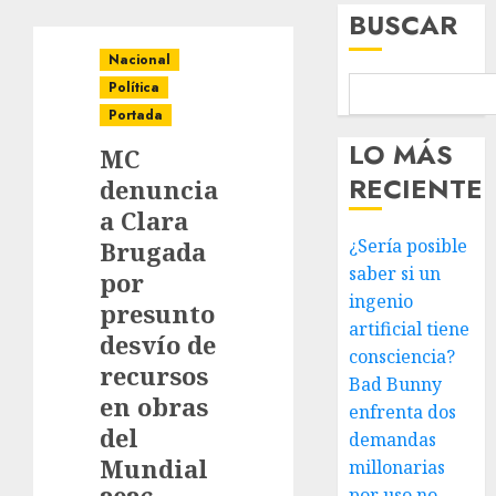
BUSCAR
Nacional
Política
Portada
LO MÁS
MC
RECIENTE
denuncia
a Clara
¿Sería posible
Brugada
saber si un
por
ingenio
presunto
artificial tiene
desvío de
consciencia?
recursos
Bad Bunny
en obras
enfrenta dos
del
demandas
Mundial
millonarias
por uso no