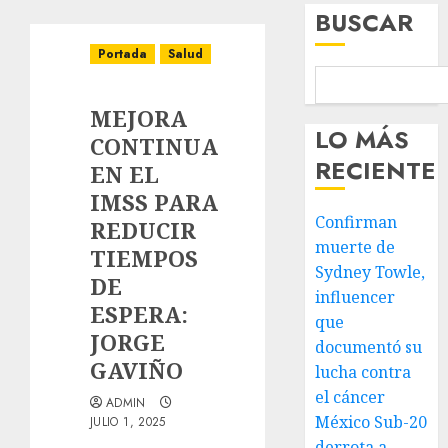
BUSCAR
Portada
Salud
MEJORA
LO MÁS
CONTINUA
RECIENTE
EN EL
IMSS PARA
Confirman
REDUCIR
muerte de
TIEMPOS
Sydney Towle,
DE
influencer
ESPERA:
que
JORGE
documentó su
GAVIÑO
lucha contra
el cáncer
ADMIN
México Sub-20
JULIO 1, 2025
derrota a