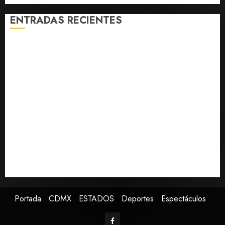
capacitarse
ENTRADAS RECIENTES
AGOSTO 7,
2026
Confirman muerte de Sydney Towle, influencer que
0
documentó su lucha contra el cáncer
México Sub-20 derrota a Canadá y avanza a la final
del Premundial Concacaf
De la Espriella pronuncia su primer discurso como
presidente de Colombia con diez claves de su
gobierno
Pronostican victoria 3-1 de América Femenil sobre
Cruz Azul en la Jornada 2
Defunciones en México bajan en 2025 a niveles
previos a la pandemia, según Inegi
Portada
CDMX
ESTADOS
Deportes
Espectáculos