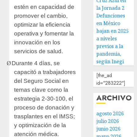
Cruz Azul en
estén en capacidad de
la Jornada 2
Defunciones
promover el cambio,
en México
optimizar la eficiencia
bajan en 2025
operativa y fomentar la
a niveles
innovación en los
previos a la
servicios de salud.
pandemia,
según Inegi
Ø
Durante 4 días, se
capacitó a trabajadores
[the_ad
del Seguro Social en
id="283222"]
temas clave como la
ARCHIVO
estrategia 2-30-100, el
proceso de donación y
agosto 2026
trasplantes en el IMSS;
julio 2026
y optimización de la
junio 2026
atención médica.
mayo 2026