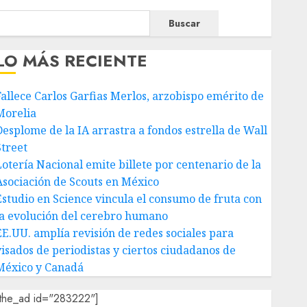
Buscar
LO MÁS RECIENTE
Fallece Carlos Garfias Merlos, arzobispo emérito de
Morelia
Desplome de la IA arrastra a fondos estrella de Wall
Street
Lotería Nacional emite billete por centenario de la
Asociación de Scouts en México
Estudio en Science vincula el consumo de fruta con
la evolución del cerebro humano
EE.UU. amplía revisión de redes sociales para
visados de periodistas y ciertos ciudadanos de
México y Canadá
[the_ad id="283222"]