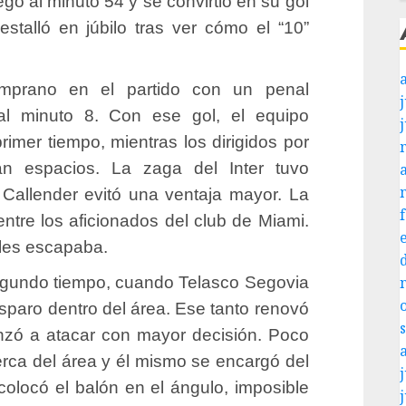
egó al minuto 54 y se convirtió en su gol
stalló en júbilo tras ver cómo el “10”
emprano en el partido con un penal
j
l minuto 8. Con ese gol, el equipo
imer tiempo, mientras los dirigidos por
n espacios. La zaga del Inter tuvo
Callender evitó una ventaja mayor. La
ntre los aficionados del club de Miami.
 les escapaba.
l segundo tiempo, cuando Telasco Segovia
sparo dentro del área. Ese tanto renovó
nzó a atacar con mayor decisión. Poco
rca del área y él mismo se encargó del
j
colocó el balón en el ángulo, imposible