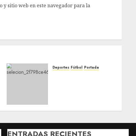
 y sitio web en este navegador para la
Deportes
Fútbol
Portada
Javier Aguirre convoca a
Guillermo Ochoa para la
Fecha FIFA de marzo;
México se medirá a
Portugal y Bélgica
MARZO 11, 2026
0
ENTRADAS RECIENTES