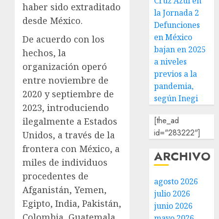
Cruz Azul en
haber sido extraditado
la Jornada 2
desde México.
Defunciones
en México
De acuerdo con los
bajan en 2025
hechos, la
a niveles
organización operó
previos a la
entre noviembre de
pandemia,
2020 y septiembre de
según Inegi
2023, introduciendo
[the_ad
ilegalmente a Estados
id="283222"]
Unidos, a través de la
frontera con México, a
ARCHIVO
miles de individuos
procedentes de
agosto 2026
Afganistán, Yemen,
julio 2026
Egipto, India, Pakistán,
junio 2026
Colombia, Guatemala,
mayo 2026