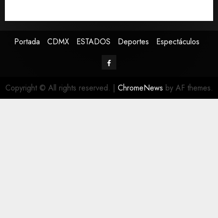
Defunciones en México bajan en 2025 a niveles
previos a la pandemia, según Inegi
Portada
CDMX
ESTADOS
Deportes
Espectáculos
Copyright © All rights reserved.
|
ChromeNews
by AF themes.