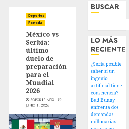
BUSCAR
Deportes
Portada
México vs
LO MÁS
Serbia:
RECIENTE
último
duelo de
¿Sería posible
preparación
saber si un
para el
ingenio
Mundial
artificial tiene
2026
consciencia?
Bad Bunny
SOPORTEINFIX
JUNIO 1, 2026
enfrenta dos
demandas
millonarias
por uso no