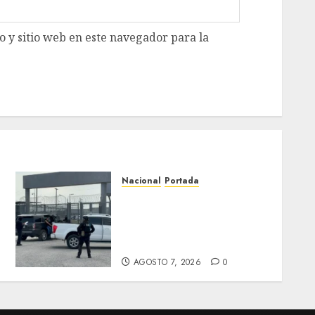
 y sitio web en este navegador para la
Nacional
Portada
Detienen al exgobernador
de Guerrero Ángel Aguirre
por obstrucción en el caso
Ayotzinapa
AGOSTO 7, 2026
0