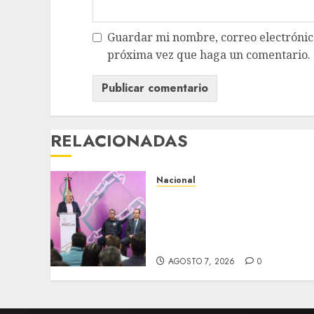
Guardar mi nombre, correo electrónico
próxima vez que haga un comentario.
RELACIONADAS
Nacional
Michoacán intensifica
combate a la extorsión en
zona aguacatera y Tierra
Caliente
AGOSTO 7, 2026
0