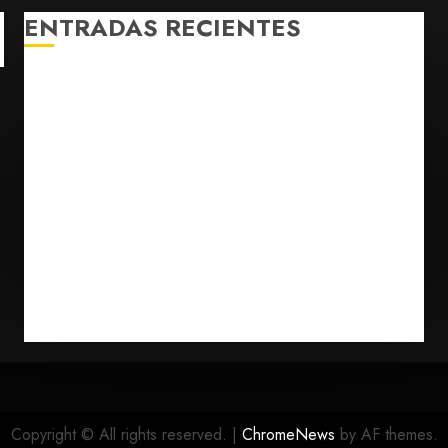
ENTRADAS RECIENTES
Confirman muerte de Sydney Towle, influencer que
documentó su lucha contra el cáncer
México Sub-20 derrota a Canadá y avanza a la final
del Premundial Concacaf
De la Espriella pronuncia su primer discurso como
presidente de Colombia con diez claves de su
gobierno
Pronostican victoria 3-1 de América Femenil sobre
Cruz Azul en la Jornada 2
Defunciones en México bajan en 2025 a niveles
previos a la pandemia, según Inegi
Copyright © All rights reserved.
|
ChromeNews
by AF themes.