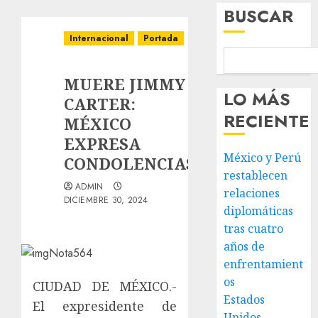
BUSCAR
Internacional
Portada
MUERE JIMMY
LO MÁS
CARTER:
RECIENTE
MÉXICO
EXPRESA
México y Perú
CONDOLENCIAS
restablecen
ADMIN
relaciones
DICIEMBRE 30, 2024
diplomáticas
tras cuatro
años de
enfrentamient
os
CIUDAD DE MÉXICO.-
Estados
El expresidente de
Unidos