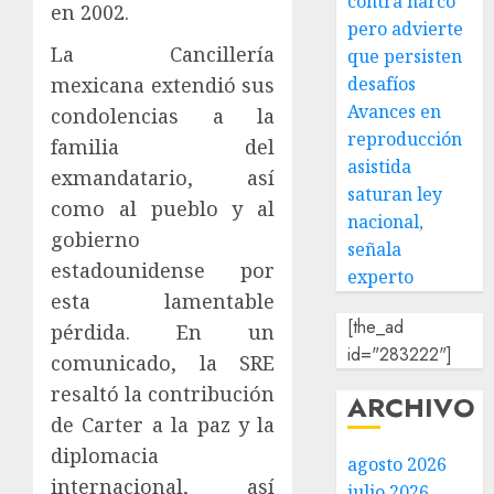
contra narco
en 2002.
pero advierte
La Cancillería
que persisten
mexicana extendió sus
desafíos
Avances en
condolencias a la
reproducción
familia del
asistida
exmandatario, así
saturan ley
como al pueblo y al
nacional,
gobierno
señala
estadounidense por
experto
esta lamentable
[the_ad
pérdida. En un
id="283222"]
comunicado, la SRE
resaltó la contribución
ARCHIVO
de Carter a la paz y la
diplomacia
agosto 2026
internacional, así
julio 2026