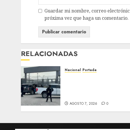
Guardar mi nombre, correo electrónico
próxima vez que haga un comentario.
RELACIONADAS
Nacional
Portada
Detienen al exgobernador
de Guerrero Ángel Aguirr
por obstrucción en el caso
Ayotzinapa
AGOSTO 7, 2026
0