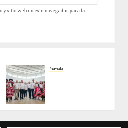
 y sitio web en este navegador para la
Portada
Tamaulipas fortalece
e
capacitación técnica para
responder a nuevas
oportunidades de empleo e
inversión
AGOSTO 7, 2026
0