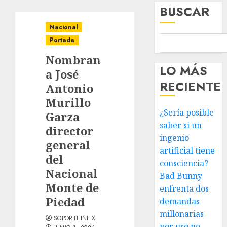
BUSCAR
Nacional
Portada
Nombran
LO MÁS
a José
RECIENTE
Antonio
Murillo
¿Sería posible
Garza
saber si un
director
ingenio
general
artificial tiene
del
consciencia?
Nacional
Bad Bunny
Monte de
enfrenta dos
Piedad
demandas
millonarias
SOPORTEINFIX
por uso no