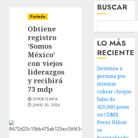
BUSCAR
Portada
Obtiene
registro
LO MÁS
‘Somos
RECIENTE
México’
con viejos
Detienen a
liderazgos
persona por
y recibirá
intentar
73 mdp
cobrar cheque
falso de
SOPORTEINFIX
JUNIO 30, 2026
420,000 pesos
en CDMX
Perez Hilton
es
hospitalizado