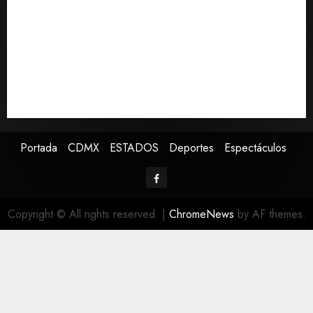
personal capacitado
Sin información disponible sobre el Aeropuerto
Internacional de la Ciudad de México
Toluca golea a Seattle Sounders en su inicio de la
Leagues Cup 2026
Presenta Clara Brugada estrategia contra despojo de
inmuebles con restituciones en 15 días
Portada
CDMX
ESTADOS
Deportes
Espectáculos
Copyright © All rights reserved.
|
ChromeNews
by AF themes.