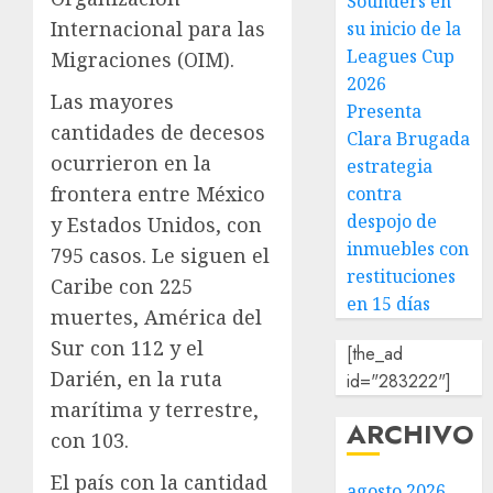
Sounders en
Internacional para las
su inicio de la
Leagues Cup
Migraciones (OIM).
2026
Las mayores
Presenta
cantidades de decesos
Clara Brugada
ocurrieron en la
estrategia
frontera entre México
contra
despojo de
y Estados Unidos, con
inmuebles con
795 casos. Le siguen el
restituciones
Caribe con 225
en 15 días
muertes, América del
Sur con 112 y el
[the_ad
Darién, en la ruta
id="283222"]
marítima y terrestre,
ARCHIVO
con 103.
El país con la cantidad
agosto 2026