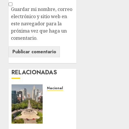
Guardar mi nombre, correo
electrónico y sitio web en
este navegador para la
próxima vez que haga un
comentario.
RELACIONADAS
Nacional
Detienen
a
persona
por
intentar
cobrar