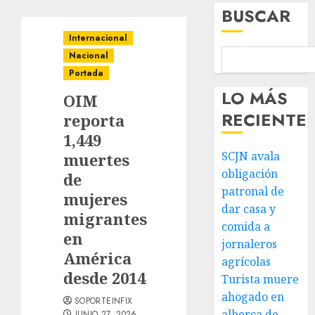
BUSCAR
Internacional
Nacional
Portada
LO MÁS
OIM
RECIENTE
reporta
1,449
SCJN avala
muertes
obligación
de
patronal de
mujeres
dar casa y
migrantes
comida a
en
jornaleros
América
agrícolas
desde 2014
Turista muere
ahogado en
SOPORTEINFIX
alberca de
JUNIO 27, 2026