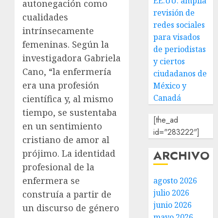
EE.UU. amplía
autonegación como
revisión de
cualidades
redes sociales
intrínsecamente
para visados
femeninas. Según la
de periodistas
investigadora Gabriela
y ciertos
Cano, “la enfermería
ciudadanos de
era una profesión
México y
Canadá
científica y, al mismo
tiempo, se sustentaba
[the_ad
en un sentimiento
id="283222"]
cristiano de amor al
ARCHIVO
prójimo. La identidad
profesional de la
enfermera se
agosto 2026
julio 2026
construía a partir de
junio 2026
un discurso de género
mayo 2026