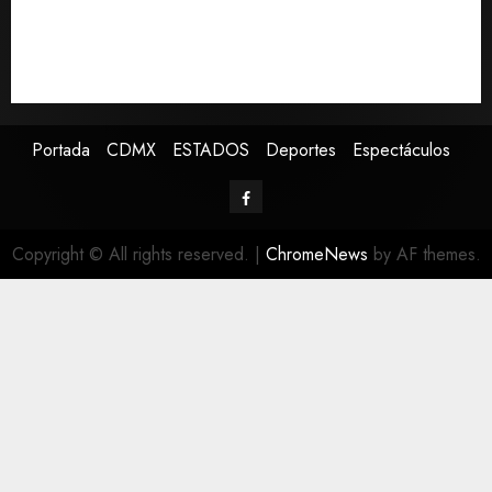
evolución del cerebro humano
EE.UU. amplía revisión de redes sociales para visados
de periodistas y ciertos ciudadanos de México y
Canadá
Portada
CDMX
ESTADOS
Deportes
Espectáculos
Copyright © All rights reserved.
|
ChromeNews
by AF themes.