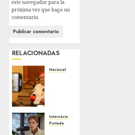
este navegador para la
próxima vez que haga un
comentario.
RELACIONADAS
Nacional
Fallece
Carlos
Garfias
Merlos,
arzobispo
emérito
de
Internacional
Morelia
Portada
Desplome