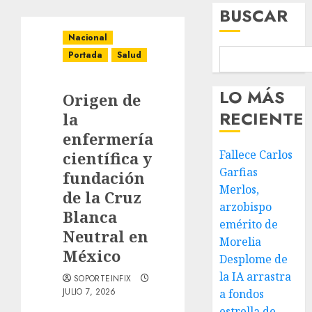
BUSCAR
Nacional
Portada
Salud
LO MÁS
Origen de
RECIENTE
la
enfermería
Fallece Carlos
científica y
Garfias
fundación
Merlos,
de la Cruz
arzobispo
Blanca
emérito de
Neutral en
Morelia
México
Desplome de
la IA arrastra
SOPORTEINFIX
JULIO 7, 2026
a fondos
estrella de